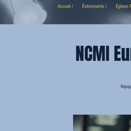
Accueil /
Évènements /
Églises 
NCMI Eu
Rejoig