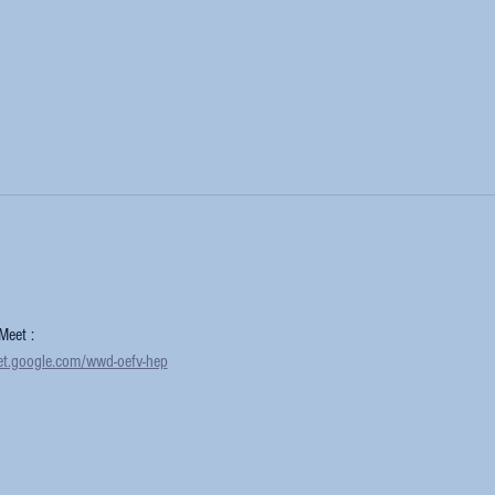
Meet :
et.google.com/wwd-oefv-hep