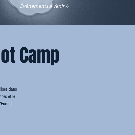
Évènements à Venir //
oot Camp
lises dans
ces et le
l'Europe.