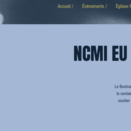
Accueil /
Évènements /
Églises 
NCMI EU
Le Bootca
le conte
soutien 